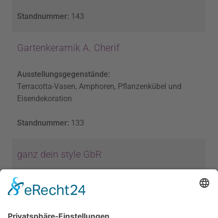
Standnummer:
143
Gartenkeramik A. Cherif
Ausstellungsgegenstände:
Terracotta-Vasen, Amphoren, Pflanzenkübel und
Eisendekoration
Standnummer:
133
ganz dein style GbR
Ausstellungsgegenstände:
Unikat-Holzarmbanduhren, -armbänder und -ringe,
Stein- und Kunstperlenschmuck, echter Blüten-
Unikatschmuck, filigran gearbeitet, Silber 925,