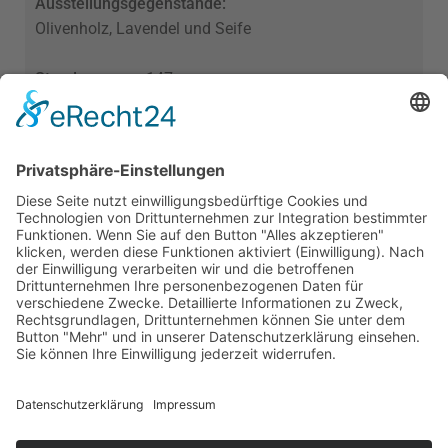
Ausstellungsgegenstände:
Olivenholz, Lavendel und Seife
Standnummer:
147
natur-relax
Ausstellungsgegenstände:
Barfußschuhe Leguano und Betten
Standnummer:
210+150
© 2026 Das AgenturHaus GmbH .
Datenschutz
.
Impressum
FACEBOOK
&
INSTAGRAM