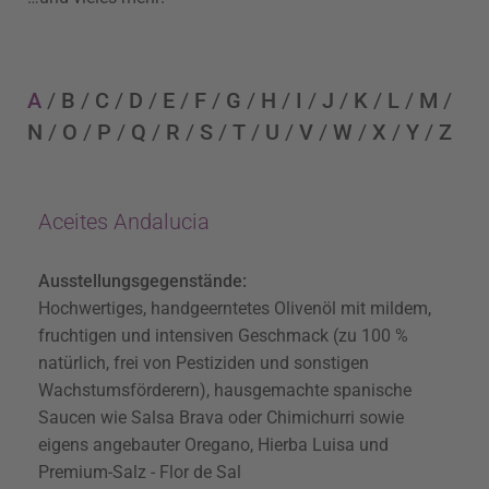
A
/
B
/
C
/
D
/
E
/
F
/
G
/
H
/
I
/
J
/
K
/
L
/
M
/
N
/
O
/
P
/
Q
/
R
/
S
/
T
/
U
/
V
/
W
/
X
/
Y
/
Z
Aceites Andalucia
Ausstellungsgegenstände:
Hochwertiges, handgeerntetes Olivenöl mit mildem,
fruchtigen und intensiven Geschmack (zu 100 %
natürlich, frei von Pestiziden und sonstigen
Wachstumsförderern), hausgemachte spanische
Saucen wie Salsa Brava oder Chimichurri sowie
eigens angebauter Oregano, Hierba Luisa und
Premium-Salz - Flor de Sal